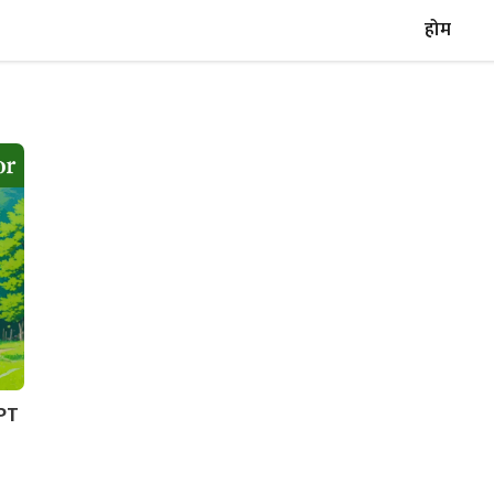
होम
GPT