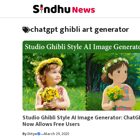
Skip
to
content
chatgpt ghibli art generator
Studio Ghibli Style AI Image Generator: Chat
Now Allows Free Users
By
Ditya
—
March 29, 2025