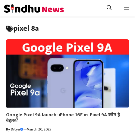
Skip
Me
to
content
pixel 8a
Google Pixel 9A launch: iPhone 16E vs Pixel 9A कौन है
बेहतर?
By
Ditya
—
March 20, 2025