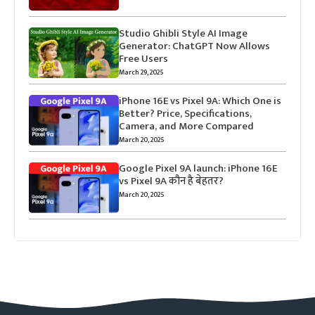
Studio Ghibli Style AI Image
Generator: ChatGPT Now Allows
Free Users
March 29, 2025
iPhone 16E vs Pixel 9A: Which One is
Better? Price, Specifications,
Camera, and More Compared
March 20, 2025
Google Pixel 9A launch: iPhone 16E
vs Pixel 9A कौन है बेहतर?
March 20, 2025