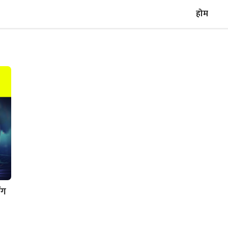
होम
ंग