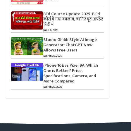
BEd Course Update 2025: B.Ed
कोर्स में नया बदलाव, जानिए पूरा अपडेट
हिंदी में
June 6, 2025
Studio Ghibli Style AI Image
Generator: ChatGPT Now
Allows Free Users
March 29, 2025
iPhone 16E vs Pixel 9A: Which
One is Better? Price,
Specifications, Camera, and
More Compared
March 20, 2025